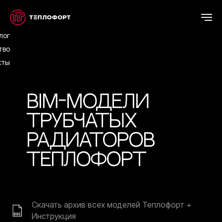
лог
тво
кты
BIM-модели
Трубчатых
радиаторов
Теплофорт
Скачать архив всех моделей Теплофорт +
Инструкция